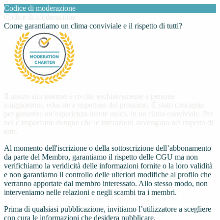
Codice di moderazione
Codice di moderazione
Come garantiamo un clima conviviale e il rispetto di tutti?
Il nostro sito internet è rivolto esclusivamente a persone
maggiorenni, educate e rispettose del prossimo. È stato concepito
per garantire un’esperienza utente unica, in un clima conviviale. Per
noi è importante dunque che le interazioni avvengano nel rispetto di
tutti.
Al momento dell'iscrizione o della sottoscrizione dell’abbonamento
da parte del Membro, garantiamo il rispetto delle CGU ma non
verifichiamo la veridicità delle informazioni fornite o la loro validità
e non garantiamo il controllo delle ulteriori modifiche al profilo che
verranno apportate dal membro interessato. Allo stesso modo, non
interveniamo nelle relazioni e negli scambi tra i membri.
Prima di qualsiasi pubblicazione, invitiamo l’utilizzatore a scegliere
con cura le informazioni che desidera pubblicare.